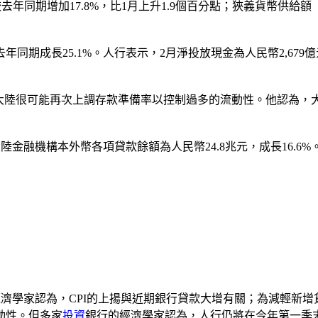
去年同期增加17.8%，比1月上升1.9個百分點；狹義貨幣供給額（
較去年同期成長25.1%。人行表示，2月淨投放現金為人民幣2,
增率走高，大陸很可能再次上調存款準備率以控制過多的流動性。他認
陸金融機構本外幣各項貸款餘額為人民幣24.8兆元，成長16.6
經濟學家認為，CPI的上揚與近期銀行貸款大增有關；為減輕新
動性。但多家
投資
銀行的經濟學家認為，人行仍將在今年第一季