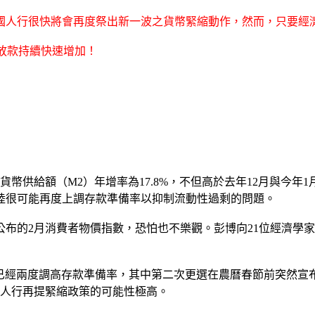
國人行很快將會再度祭出新一波之貨幣緊縮動作，然而，只要經
幣放款持續快速增加！
供給額（M2）年增率為17.8%，不但高於去年12月與今年1月的
示，大陸很可能再度上調存款準備率以抑制流動性過剩的問題。
的2月消費者物價指數，恐怕也不樂觀。彭博向21位經濟學家的調
年已經兩度調高存款準備率，其中第二次更選在農曆春節前突然宣布
，人行再提緊縮政策的可能性極高。