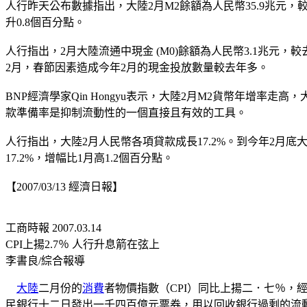
人行昨天公布數據指出，大陸2月M2餘額為人民幣35.9兆元，較
升0.8個百分點。
人行指出，2月大陸流通中現金 (M0)餘額為人民幣3.1兆元，
2月，春節因素造成今年2月的現金投放數量較去年多。
BNP經濟學家Qin Hongyu表示，大陸2月M2貨幣年
款準備率是抑制流動性的一個直接且有效的工具。
人行指出，大陸2月人民幣各項貸款成長17.2%。到今年2月底大
17.2%，增幅比1月高1.2個百分點。
【2007/03/13 經濟日報】
工商時報 2007.03.14
CPI上揚2.7％ 人行升息箭在弦上
李書良/綜合報導
大陸
二月份的
消費
者物價指數（CPI）同比上揚二．七％，
民銀行十二日發出一千四百億元票券，用以回收銀行過剩的流