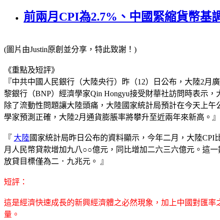
前兩月CPI為2.7%、中國緊縮貨幣
(圖片由Justin原創並分享，特此致謝！)
《重點及短評》
『中共中國人民銀行（大陸央行）昨（12）日公布，大陸2月廣義貨
黎銀行（BNP）經濟學家Qin Hongyu接受財華社訪問時
除了流動性問題讓大陸頭痛，大陸國家統計局預計在今天上午公布
學家預測正確，大陸2月通貨膨脹率將攀升至近兩年來新高。』
『
大陸
國家統計局昨日公布的資料顯示，今年二月，大陸CP
月人民幣貸款增加九八○○億元，同比增加二六三六億元。這
放貸目標僅為二．九兆元。 』
短評：
這是經濟快速成長的新興經濟體之必然現象，加上中國對匯率
量。