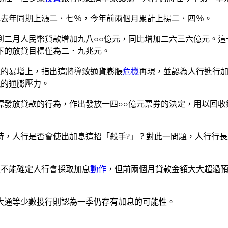
比去年同期上漲二．七％，今年前兩個月累計上揚二．四％。
到二月人民幣貸款增加九八○○億元，同比增加二六三六億元。這
下的放貸目標僅為二．九兆元。
款的暴增上，指出這將導致通貨膨脹
危機
再現，並認為人行進行
現的通膨壓力。
標發放貸款的行為，作出發放一四○○億元票券的決定，用以回
，人行是否會使出加息這招「殺手?」？對此一問題，人行行長
並不能確定人行會採取加息
動作
，但前兩個月貸款金額大大超過
大通等少數投行則認為一季仍存有加息的可能性。