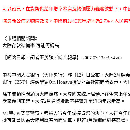
可以預見，在貨幣供給年增率攀高及物價壓力蠢蠢欲動下，中
據最新公佈之物價數據，中國前2月CPI年增率為2.7%，人民
《市場相關新聞》
大陸存款準備率 可能再調高
【經濟日報／記者王茂臻／綜合報導】 2007.03.13 03:34 am
中共中國人民銀行（大陸央行）昨（12）日公布，大陸2月廣義貨幣
銀行（BNP）經濟學家Qin Hongyu接受財華社訪問時表
除了流動性問題讓大陸頭痛，大陸國家統計局預計在今天上午公布
學家預測正確，大陸2月通貨膨脹率將攀升至近兩年來新高。
M2與CPI雙雙攀高，考驗人行今年調控貨幣的決心。人行今
據可能會因為大陸農曆春節而失真，但若3月還繼續維持高檔