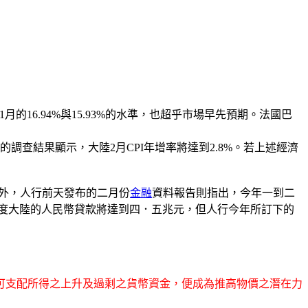
的16.94%與15.93%的水準，也超乎市場早先預期。法國巴
查結果顯示，大陸2月CPI年增率將達到2.8%。若上述經濟
另外，人行前天發布的二月份
金融
資料報告則指出，今年一到二
度大陸的人民幣貸款將達到四．五兆元，但人行今年所訂下的
可支配所得之上升及過剩之貨幣資金，便成為推高物價之潛在力