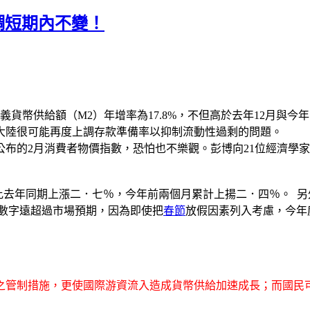
基調短期內不變！
幣供給額（M2）年增率為17.8%，不但高於去年12月與今年1月
表示，大陸很可能再度上調存款準備率以抑制流動性過剩的問題。
的2月消費者物價指數，恐怕也不樂觀。彭博向21位經濟學家的調
I比去年同期上漲二．七％，今年前兩個月累計上揚二．四％。 
一數字遠超過市場預期，因為即使把
春節
放假因素列入考慮，今年
之管制措施，更使國際游資流入造成貨幣供給加速成長；而國民