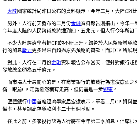
大陸
國家統計局昨日公布的資料顯示，今年二月，大陸CPI
另外，人行前天發布的二月份
金融
資料報告則指出，今年一
今年度大陸的人民幣貸款將達到四．五兆元，但人行今年所訂
不少大陸經濟學者把CPI的不斷上升，歸咎於人民幣新增貸
行的加息
壓力
更多是來自超過原先預期的貸款，而非CPI所展
對此，人行在二月份
金融
資料報告公布當天，便針對銀行超
發放總金額為五千億元。
而市場人士最關心的是，在商業銀行的放貸行為愈演愈烈之時
衡，眼前CPI走勢雖然稍有走高，但仍需進一步
觀察
。
匯豐銀行
中國
首席經濟學家屈宏斌表示，單看二月CPI資料
備率，甚至調高存貸款利率二十七個基點。
在此之前，多家投行認為人行將在今年第二季加息，但摩根