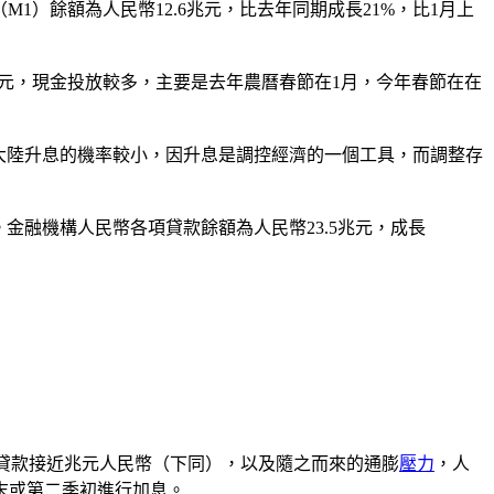
M1）餘額為人民幣12.6兆元，比去年同期成長21%，比1月上
679億元，現金投放較多，主要是去年農曆春節在1月，今年春節在在
為，大陸升息的機率較小，因升息是調控經濟的一個工具，而調整存
%。金融機構人民幣各項貸款餘額為人民幣23.5兆元，成長
增貸款接近兆元人民幣（下同），以及隨之而來的通膨
壓力
，人
末或第二季初進行加息。