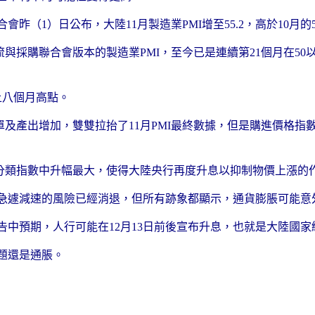
1）日公布，大陸11月製造業PMI增至55.2，高於10月的54
流與採購聯合會版本的製造業PMI，至今已是連續第21個月在5
上八個月高點。
單及產出增加，雙雙拉抬了11月PMI最終數據，但是購進價格指
所有分類指數中升幅最大，使得大陸央行再度升息以抑制物價上漲的
急遽減速的風險已經消退，但所有跡象都顯示，通貨膨脹可能意
中預期，人行可能在12月13日前後宣布升息，也就是大陸國家統
題還是通脹。