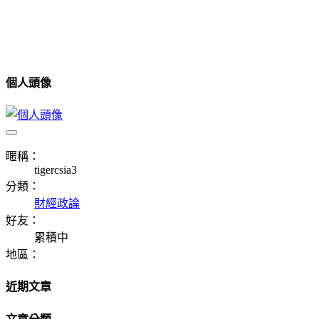
個人頭像
暱稱：
tigercsia3
分類：
財經政論
好友：
累積中
地區：
近期文章