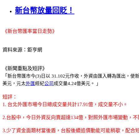
新台幣放量回貶！
《新台幣匯率當日走勢》
資料來源：鉅亨網
《新聞重點及短評》
「
新台幣匯市今(3)日以 31.102元作收，外資由匯入轉為匯出，
美元，元太
外匯
經紀
公司
成交量4.24億美元。 」
短評：
1. 台北外匯市場今日總成交量共計17.91億，成交量不小。
2.台股中，今日外資反向賣超達134億，對照外匯市場變動
3.少了資金面題材當後盾，台股後續追價動能可能稍歇，配合