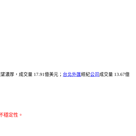
望濃厚，成交量 17.91億美元；
台北
外匯
經紀
公司
成交量 13.67億
不穩定性。