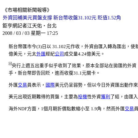
《市場相關新聞報導》
外資回補美元買盤支撐 新台幣收盤31.102元 貶值1.52角
鉅亨網記者江天佑‧台北
2008 / 03 / 03 星期一 17:25
新台幣匯市今(3)日以 31.102元作收，外資由匯入轉為匯出
億美元，元太
外匯
經紀
公司
成交量4.24億美元。
央行上週五出重手似乎收到了效果，原本全部站在拋匯的外資
手，新台幣即告回貶，進而收復31.1元關卡。
外匯
交易
員表示，
國際
美元仍呈弱勢，但以今日外資匯出動作來
美元出現近期難得的買盤，主要為
投機
性外資
獲利
了結，由匯入
海外NDF方面，1個月期折價點數縮小至 1.9角，然而外匯
交易