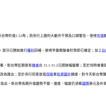
，使新台幣貶值1.52角；而央行上週的大動作干預及口頭警告，使得
市場
，部分已開始進行
獲利
回補，使得早盤開盤後貶勢即已確定；加上
台
看，新台幣近期是有
機會
在 31.1-31.2元間狹幅盤整；至於何
改為匯出；至於央行同意放寬
保險
業
投資
國外
額度，對今天新台幣
員指出，新台幣長期升值趨勢不變，速度、幅度仍須看
國際
美元及外