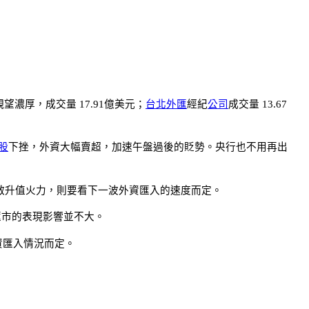
觀望濃厚，成交量 17.91億美元；
台北
外匯
經紀
公司
成交量 13.67
股
下挫，外資大幅賣超，加速午盤過後的貶勢。央行也不用再出
時會重啟升值火力，則要看下一波外資匯入的速度而定。
匯市的表現影響並不大。
資匯入情況而定。