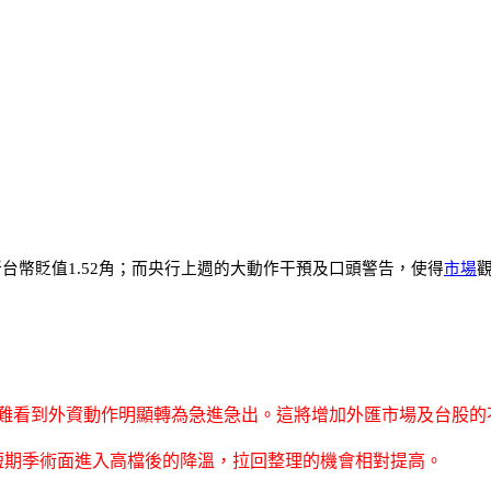
使新台幣貶值1.52角；而央行上週的大動作干預及口頭警告，使得
市場
觀
，不難看到外資動作明顯轉為急進急出。這將增加外匯市場及台股的
短期季術面進入高檔後的降溫，拉回整理的機會相對提高。