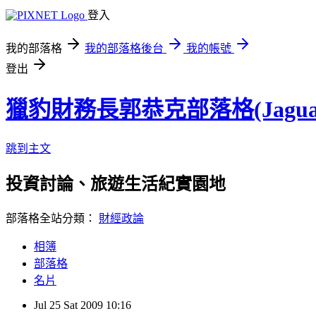
登入
我的部落格
我的部落格後台
我的帳號
登出
獵豹財務長郭恭克部落格(Jaguar
跳到主文
投資討論、旅遊生活紀實園地
部落格全站分類：
財經政論
相簿
部落格
名片
Jul
25
Sat
2009
10:16