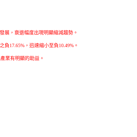
往正向發展，衰退幅度出現明顯縮減趨勢。
17.65%，迅速縮小至負10.49%。
口產業有明顯的助益。