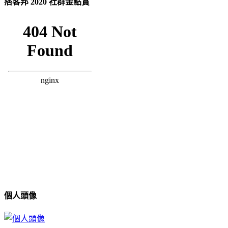
痞客邦 2020 社群金點賞
個人頭像