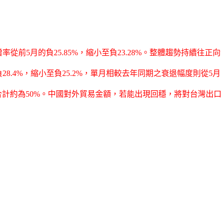
率從前5月的負25.85%，縮小至負23.28%。整體趨勢持續
.4%，縮小至負25.2%，單月相較去年同期之衰退幅度則從5月之負
合計約為50%。中國對外貿易金額，若能出現回穩，將對台灣出