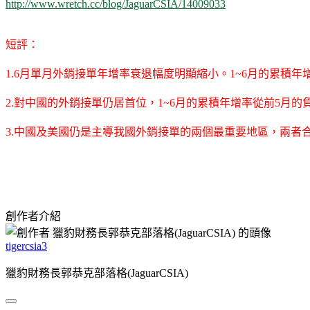
http://www.wretch.cc/blog/JaguarCSIA/14009033
短評：
1.6月單月外銷接單年增率衰退幅度明顯縮小。1~6月的累積年增
2.對中國的外銷接單仍居首位，1~6月的累積年增率從前5月的負28
3.中國及美國仍是主導我國外銷接單的兩個最重要地區，兩者
創作者介紹
tigercsia3
獵豹財務長郭恭克部落格(JaguarCSIA)