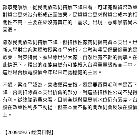
郭恭克解讀，從民間放款仍持續下降來看，可知寬鬆貨幣政策
對資金需求沒有形成正面效果，民資資金需求與資金成本的相
關性不高，主要在於沒有真正的「需求」出現，意即景氣尚未
回溫。
雖然民間放款仍持續下降，但指標性廠商仍提高資本支出。世
新大學財金系助理教授梁彥平分析，金融海嘯受傷最慘重的是
歐美，對英特爾、蘋果等世界大廠，自然也有不輕的衝擊。在
此情況下，釋出的產能自然有可能轉入台灣重量級廠商手中，
這也是台積電股價今年以來走勢穩健的主因。
不過，梁彥平認為，營收獲得支撐，還是要留意毛利率是否下
降，否則扣除資本支出折舊的部分，對這些指標性公司不見得
有利。從終端消費來看，目前全球與風暴前水位仍有落差，台
股在政策性利多下勁揚，但基本面不振的問題仍會反映在股價
上。
【2009/09/25 經濟日報】