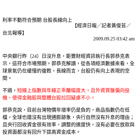
利率不動符合預期 台股長線向上
【經濟日報╱記者黃俊苔／
台北報導】
2009.09.25 03:42 am
中央銀行昨（24）日沒升息，鉅豐財經資訊執行長郭恭克表
示，這符合市場預期。郭恭克解讀，從各項經濟數據來看，全
球景氣仍在緩慢的復甦，長線而言，台股仍有向上表現的空
間。
不過，
短線上指數與年線正乖離幅度大，且外資買盤偏向投
機，使得金融股與整體台股拉回疑慮不小。
郭恭克說，目前台灣物價年增率仍是負的，商品指數仍在低
檔，全球也還沒有出現通膨跡象，央行自然沒有升息的理由；
且央行回收資金很有效率，調整的速度快，沒有必要在放款與
投資面都沒有回升下提高資金成本。