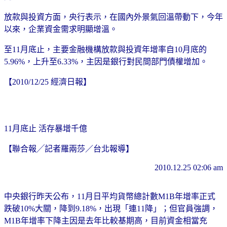
放款與投資方面，央行表示，在國內外景氣回溫帶動下，今年
以來，企業資金需求明顯增溫。
至11月底止，主要金融機構放款與投資年增率自10月底的
5.96%，上升至6.33%，主因是銀行對民間部門債權增加。
【2010/12/25 經濟日報】
11月底止 活存暴增千億
【聯合報╱記者羅兩莎／台北報導】
2010.12.25 02:06 am
中央銀行昨天公布，11月日平均貨幣總計數M1B年增率正式
跌破10%大關，降到9.18%，出現「連11降」；但官員強調，
M1B年增率下降主因是去年比較基期高，目前資金相當充