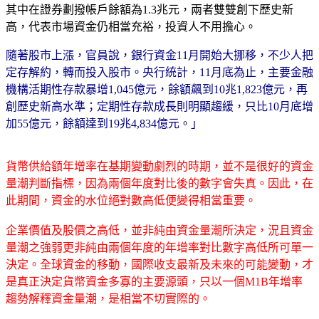
其中在證券劃撥帳戶餘額為1.3兆元，兩者雙雙創下歷史新
高，代表市場資金仍相當充裕，投資人不用擔心。
隨著股市上漲，官員說，銀行資金11月開始大挪移，不少人把
定存解約，轉而投入股市。央行統計，11月底為止，主要金融
機構活期性存款暴增1,045億元，餘額飆到10兆1,823億元，再
創歷史新高水準；定期性存款成長則明顯趨緩，只比10月底增
加55億元，餘額達到19兆4,834億元。」
貨幣供給額年增率在基期變動劇烈的時期，並不是很好的資金
量潮判斷指標，因為兩個年度對比後的數字會失真。因此，在
此期間，資金的水位絕對數高低便變得相當重要。
企業價值及股價之高低，並非純由資金量潮所決定，況且資金
量潮之強弱更非純由兩個年度的年增率對比數字高低所可單一
決定。全球資金的移動，國際收支最新及未來的可能變動，才
是真正決定貨幣資金多寡的主要源頭，只以一個M1B年增率
趨勢解釋資金量潮，是相當不切實際的。