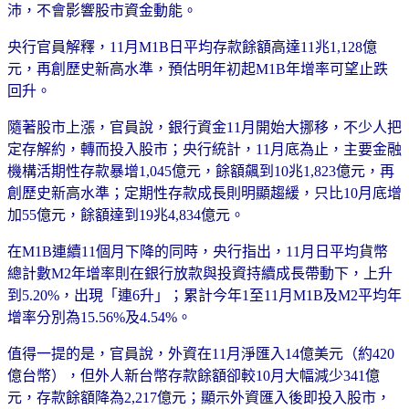
沛，不會影響股市資金動能。
央行官員解釋，11月M1B日平均存款餘額高達11兆1,128億
元，再創歷史新高水準，預估明年初起M1B年增率可望止跌
回升。
隨著股市上漲，官員說，銀行資金11月開始大挪移，不少人把
定存解約，轉而投入股市；央行統計，11月底為止，主要金融
機構活期性存款暴增1,045億元，餘額飆到10兆1,823億元，再
創歷史新高水準；定期性存款成長則明顯趨緩，只比10月底增
加55億元，餘額達到19兆4,834億元。
在M1B連續11個月下降的同時，央行指出，11月日平均貨幣
總計數M2年增率則在銀行放款與投資持續成長帶動下，上升
到5.20%，出現「連6升」；累計今年1至11月M1B及M2平均年
增率分別為15.56%及4.54%。
值得一提的是，官員說，外資在11月淨匯入14億美元（約420
億台幣），但外人新台幣存款餘額卻較10月大幅減少341億
元，存款餘額降為2,217億元；顯示外資匯入後即投入股市，