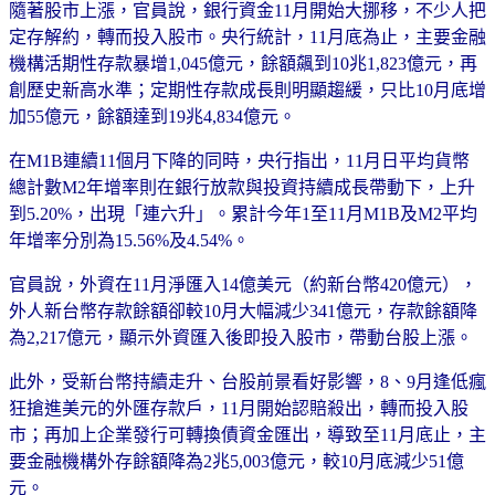
隨著股市上漲，官員說，銀行資金11月開始大挪移，不少人把
定存解約，轉而投入股市。央行統計，11月底為止，主要金融
機構活期性存款暴增1,045億元，餘額飆到10兆1,823億元，再
創歷史新高水準；定期性存款成長則明顯趨緩，只比10月底增
加55億元，餘額達到19兆4,834億元。
在M1B連續11個月下降的同時，央行指出，11月日平均貨幣
總計數M2年增率則在銀行放款與投資持續成長帶動下，上升
到5.20%，出現「連六升」。累計今年1至11月M1B及M2平均
年增率分別為15.56%及4.54%。
官員說，外資在11月淨匯入14億美元（約新台幣420億元），
外人新台幣存款餘額卻較10月大幅減少341億元，存款餘額降
為2,217億元，顯示外資匯入後即投入股市，帶動台股上漲。
此外，受新台幣持續走升、台股前景看好影響，8、9月逢低瘋
狂搶進美元的外匯存款戶，11月開始認賠殺出，轉而投入股
市；再加上企業發行可轉換債資金匯出，導致至11月底止，主
要金融機構外存餘額降為2兆5,003億元，較10月底減少51億
元。