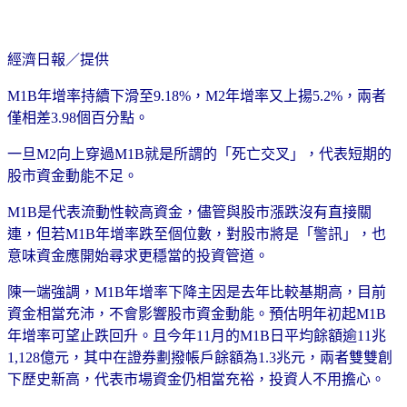
經濟日報／提供
M1B年增率持續下滑至9.18%，M2年增率又上揚5.2%，兩者
僅相差3.98個百分點。
一旦M2向上穿過M1B就是所謂的「死亡交叉」，代表短期的
股市資金動能不足。
M1B是代表流動性較高資金，儘管與股市漲跌沒有直接關
連，但若M1B年增率跌至個位數，對股市將是「警訊」，也
意味資金應開始尋求更穩當的投資管道。
陳一端強調，M1B年增率下降主因是去年比較基期高，目前
資金相當充沛，不會影響股市資金動能。預估明年初起M1B
年增率可望止跌回升。且今年11月的M1B日平均餘額逾11兆
1,128億元，其中在證券劃撥帳戶餘額為1.3兆元，兩者雙雙創
下歷史新高，代表市場資金仍相當充裕，投資人不用擔心。