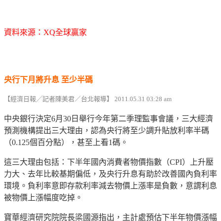
資料來源：XQ全球贏家
央行下月將升息 至少半碼
【經濟日報╱記者陳美君／台北報導】 2011.05.31 03:28 am
中央銀行決定6月30日舉行今年第二季理監事會議，三大經濟
預測機構提出三大理由，認為央行將至少調升貼放利率半碼
（0.125個百分點），甚至上看1碼。
這三大理由包括：下半年國內消費者物價指數（CPI）上升壓
力大、去年比較基期偏低，及央行升息有助於改善國內負利率
環境。負利率意即存款利率減去物價上漲率是負數，意謂利息
被物價上漲幅度吃掉。
寶華經濟研究院院長梁國源指出，主計處預估下半年物價漲幅