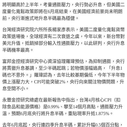
將明顯高於上半年，考量通膨壓力，央行勢必升息，但美國二
度量化寬鬆政策即將在6月底結束，在美國經濟前景尚未明朗
前，央行漸進式地升息半碼最為穩健。
台灣經濟研究院六所所長楊家彥表示，美國二度量化寬鬆貨幣
政策退場後，全球經濟有二次衰退之虞，今年以來，新台幣對
美元升值，抵銷掉部分輸入性通膨壓力，以此研判，央行升息
半碼機率最高。
富邦金控經濟研究中心資深協理羅瑋預估，為抑制通膨，央行
將貫徹升息基調，至少半碼起跳；若物價漲幅過高，「升息1
碼也不意外。」羅瑋認為，去年比較基期偏低，今年下半年物
價上漲壓力大，CPI可能突破2%，央行向來關注物價問題，升
息空間不小。
永豐金控研究總處在最新報告中指出，台灣4月核心CPI（扣
除食品和能源價格）是0.99%、攀至14個月高點，通膨壓力升
溫，預期6月底央行將升息半碼，重貼現率升抵1.875%。
去年6月底起，央行連四季升息半碼，累計升幅0.5個百分點，