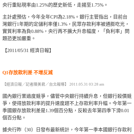
央行重貼現率由1.25%的歷史新低，走揚至1.75%。
主計處預估，今年全年CPI為2.18%。銀行主管指出，目前台
灣銀行1年期的定儲利率僅1.3%，民眾存款利率被通膨吃光，
實質利率為負0.88%，央行再不擴大升息幅度，「負利率」問
題恐更加嚴重。
【2011/05/31 經濟日報】
Q1存放款利差 不增反減
【經濟日報╱記者陳美君／台北報導】 2011.05.31 03:28 am
國內銀行業過度競爭，儘管中央銀行持續升息，但銀行殺價競
爭，使得放款利率的提升速度趕不上存款利率升幅。今年第一
季國銀存放款利差是1.39個百分點，反較去年第四季下滑0.01
個百分點。
據央行昨（30）日發布最新統計，今年第一季本國銀行存款利