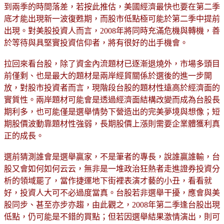
到兩季的時間落差，若按此推估，美國經濟最快也要在第二季
底才能出現新一波復甦期，而股市低點極可能於第二季中提前
出現。對美股投資人而言，2008年將同時充滿危機與轉機，善
於等待與具堅實投資信仰者，將有很好的出手機會。
拉回來看台股，除了資金內流題材已逐漸退燒外，市場多頭目
前僅剩、也是最大的題材是兩岸經貿關係於選後的進一步開
放，對股市投資者而言，現階段台股的題材性遠高於經濟面的
實質性。兩岸題材可能會是透過經濟面結構改變而成為台股長
期利多，也可能僅是選舉情勢下營造出的完美夢境與想像；短
期股價波動靠題材性強弱，長期股價上漲則需要企業體獲利真
正的成長。
選前猜測誰會是選舉贏家，不是筆者的專長，說誰贏誰輸，台
股又會如何如何云云，無非是一堆政治狂熱者走進證券投資分
析的領域罷了，當作捷運地下街裡表演才藝的小丑，看看就
好，投資人大可不必過度當真。台股若非選舉干擾，應會與美
股同步、甚至亦步亦趨，由此觀之，2008年第二季逢台股出現
低點，仍可能是不錯的買點；但若因選舉結果激情演出，則可