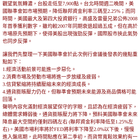
觀望氣氛轉濃，台股走低至7,900點。台北時間週二晚間，美
國聯準會如市場預期，降低聯邦資金利率三碼至2.25%；而同
時間，美國最大及第四大投資銀行，高盛及雷曼兄弟公佈2008
年首季獲利數字，雖均較2007年同期衰退超過五成，但在高於
市場原先預期下，使得美股出現強勁反彈，國際股市挾此氣勢
也同步反彈。
讓我們先整理一下美國聯準會於此次例行會議後發表的幾點重
點如下：
1.經濟活動前景可能進一步惡化。
2.消費市場及勞動市場將進一步放緩及疲弱。
3.信貸緊縮將持續壓縮未來的經濟成長。
4.通貨膨賬壓力仍在，但聯準會預期未來能源及商品價格可能
回落。
聲明內容充滿對經濟展望保守的字眼，且認為在經濟疲弱下，
總體需求轉弱後，通貨膨賬壓力將下降。預料美國聯準會未來
降息最大空間約僅剩四碼左右 (聯邦資金利率降低至1.25%左
右)。美國市場利率將於FED將利率下降至2.0%以下後，慢慢
進入盤底期，此時間點應在第二季初，而貨幣寬鬆效果約有一