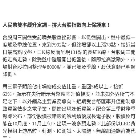
人民幣雙率緩升定調 ~ 撐大台股指數向上保護傘！
台股周三開盤受前晚美股重挫影響，以低盤開出，盤中最低一
度觸及季線位置，來到7992點，但終場卻以上漲78點，接近當
日最高點收盤，日K線反而呈現131點的長紅K線。台股周三開
低走高走勢，除受盤中陸股開出低盤後，隨即拉高激勵外，市
場對台股拉回整理至8000點，並已觸及季線，殺低意願已明顯
降低。
周三電子類股佔市場總成交值比重，重回5成以上，接近
63%，顯示在央行暗示台幣匯率升值幅度，並未如外界所言不
足之下，以外銷為主要業務導向、近期受台幣匯率升值鉗制導
致買盤怯步之電子業，開始出現逢低買盤。配合第三季財務季
報即公布，部份股價被錯殺的獲利績優成長電子股，股價極可
能在10月底、11月上旬，出現一波多頭走勢。此部份以LED背
光模組上游晶粒、封測、IC測試、太陽能、無線網通族群為代