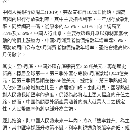
表。
中國人民銀行於周二(10/19)，突然宣布自10/20日開始，調高
其國內銀行存放款利率，其中主要指標利率，一年期存放款利
率，同步調高一碼，從原來的2.25%、5.31%，向上調高至
2.5%及5.56%。中國人行此舉，主要欲透過升息以抑制蠢蠢欲
動的物價上漲壓力，中國8月消費者物價指數年增率達3.5%，
即將於周四公布之9月消費者物價指數年增率，恐怕會遠高於8
月份數字。
其次，至9月底，中國外匯存底攀高至2.65兆美元，再創歷史
新高，穩居全球第一。第三季外匯存底較6月底激增1,940億美
元，因第三季貿易順差僅656億美元，據估計，第三季熱錢流
入佔外匯存底增加之比重，高達近四成。由此可見，國際熱錢
對人民幣長期匯率的態度，仍認為必將走上更大幅度的升值之
路。然而，中國為顧忌外銷產業涵養的廣大就業人口之穩定
性，人民幣匯率仍將以緩升為主調。
經此推論，則中國人民幣未來一年內，將以「雙率雙升」為主
調，其中匯率採緩升政策不變，利率則視通貨膨脹率高低、經