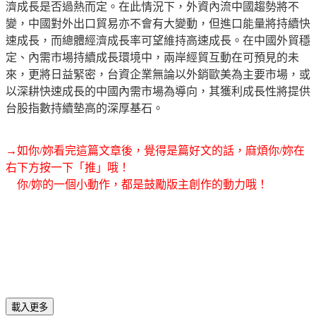
濟成長是否過熱而定。在此情況下，外資內流中國趨勢將不
變，中國對外出口貿易亦不會有大變動，但進口能量將持續快
速成長，而總體經濟成長率可望維持高速成長。在中國外貿穩
定、內需市場持續成長環境中，兩岸經貿互動在可預見的未
來，更將日益緊密，台資企業無論以外銷歐美為主要市場，或
以深耕快速成長的中國內需市場為導向，其獲利成長性將提供
台股指數持續墊高的深厚基石。
→如你/妳看完這篇文章後，覺得是篇好文的話，麻煩你/妳在
右下方按一下「推」哦！
你/妳的一個小動作，都是鼓勵版主創作的動力哦！
載入更多