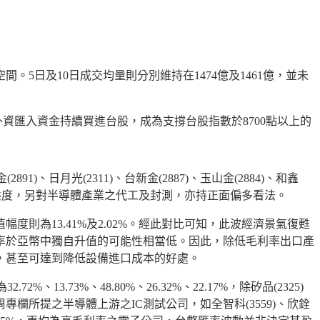
間。5日及10日成交均量則分別維持在1474億及1461億，並未
見外資匯入資金持續買進台股，成為支撐台股指數於8700點以上的
891)、日月光(2311)、台新金(2887)、玉山金(2884)、和鑫
多態度，另對半導體產業之代工及封測，亦持正面偏多看法。
升值幅度則為13.41%及2.02%。經此對比可知，此波經濟景氣復甦
率於亞幣中獨自升值的可能性相當低。因此，除低毛利率出口產
，甚至可達到降低設備進口成本的好處。
%、13.73%、48.80%、26.32%、22.17%，除矽品(2325)
所提之半導體上游之IC測試公司，如全智科(3559)、欣銓