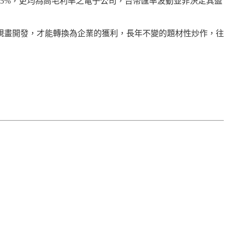
0.68%、28.55%，更均為高毛利率之電子公司，台幣匯率波動並非決定其盈
規畫開發，才能轉換為企業的獲利，長年不變的題材性炒作，往