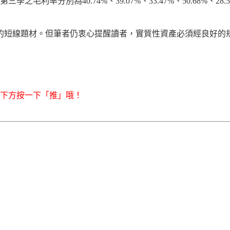
其2010年第三季之毛利率分別為40.74%、39.07%、33.47%、5
股的短線題材。但筆者仍衷心提醒讀者，實質性資產必須經良好的
右下方按一下「推」哦！