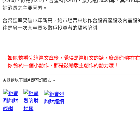
(3264)、矽格(6257)、台星科(3265)、京元電(2449)等，
餘消長之主要因素。
台幣匯率突破13年新高，給市場帶來炒作台股資產股及內需
往是另一次套牢眾多散戶投資者的甜蜜陷阱！
→如你/妳看完這篇文章後，覺得是篇好文的話，麻煩你/妳在
你/妳的一個小動作，都是鼓勵版主創作的動力哦！
★點選以下圖片即可訂購去～