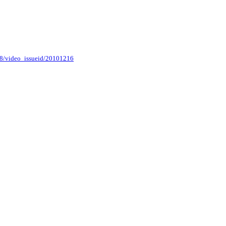
d/8/video_issueid/20101216