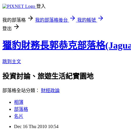
登入
我的部落格
我的部落格後台
我的帳號
登出
獵豹財務長郭恭克部落格(Jaguar
跳到主文
投資討論、旅遊生活紀實園地
部落格全站分類：
財經政論
相簿
部落格
名片
Dec
16
Thu
2010
10:54