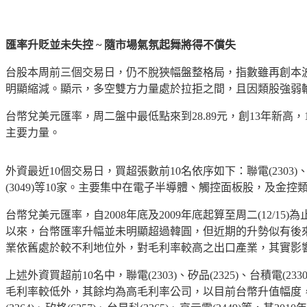
匯率升貶並未失控 ~ 隨市場氣氛起舞將得不償失
台股本周前三個交易日，仍不脫狹幅盤整格局，指數雖再創本波新高8
明顯縮減。顯示，多空雙方力量處於拉拒之間，且因類股強弱
台幣兌美元匯率，周二盤中最低點來到28.89元，創13年新高
主要力量。
外資最近10個交易日，買超張數前10名依序如下：聯電(2303)、矽品(23
(3049)等10家。主要集中在電子半導體、觸控面板股，
台幣兌美元匯率，自2008年底及2009年底起算至周二(12/15
以來，台幣匯率升幅並未明顯超過韓圓，但近期的升勢似有後
業依舊處於較不利地位外，對毛利率較高之出口產業，其實影
上述外資買超前10名中，聯電(2303)、矽品(2325)、台積電(2330)、
毛利率較低外，其餘均為高毛利率公司，以目前台幣升值幅度，