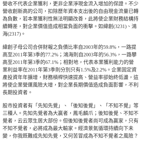
營收不代表企業獲利，更非企業淨現金流入增加的保證。不少
營收創新高的公司，扣除歷年資本支出後的自由現金流量已轉
為負數，若本業獲利性無法明顯改善，此將使企業財務結構持
續轉差，對企業價值造成相當負面的衝擊。如緯創(3231)、鴻
海(2317)。
緯創子母公司合併財報之負債比率自2003年的59.8%，一路提
高至2011年第3季的77.2%；鴻海則自2003年的56.3%，一路攀
高至2011年第3季的67.1%；相對地，代表本業獲利能力的營
業利益率在2011年第3季則分別只有1.5%及2.2%。企業固定資
產投資年年擴增，財務槓桿快速提高、營益率卻始終低盪，這
將使企業營運風險大增，對企業長期價值造成負面影響，不利
長期投資者。
股市投資者有「先知先覺」、「後知後覺」、「不知不覺」等
三種人。先知先覺者為大贏者，鳳毛麟爪；後知後覺、不知不
覺者，云云眾生居大部份。但後知後覺者尚可成為贏家，只有
不知不覺者，必將成為最大輸家。經濟景氣循環持續向下未
變，你我既難成先知先覺，又何苦冒成為不知不覺者之風險？