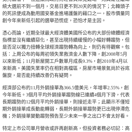
統大選前不到一個月，交易日更不到20天的情況下；北韓頭子
的死訊便成為動用國安基金進場護盤的藉口之一，股市價量同
創今年來新低引起的選舉恐慌症，恐怕才是主因。
憑心而論，近期全球最大經濟體美國所公布的大部份總體經濟
指標並沒有繼續惡化，甚至出現持續緩慢的小幅好轉趨勢，但
是否足以獨力扭轉全球經濟趨勢轉為向上，則仍有待觀察。包
括：上周公布的每周初領失業救濟金人數下降，創2008年5月
以來新低；11月新屋開工戶數單月成長9.3%，創2010年4月以
來新高。美國失業率仍在相對高檔區，房屋市場景氣尚於谷底
盤旋，是否能持續改善仍有疑問。
經濟部公布的11月外銷接單為366.5億美元，年增率2.55%，創
今年新低。3個月平均外銷接單趨勢線已連續4個月下滑，代表
長期趨勢的12個月平均外銷接單，則接近走平；此顯示不僅短
期外銷接單成長動能轉弱，長期外銷接單趨勢更已出現停滯危
機；外銷接單變動趨勢預告至少未來一季之出口不會太好看。
特定上市公司單月營收或許再創新高，但投資者務必切記：高