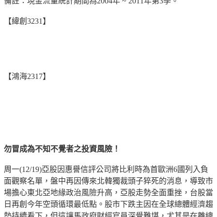
備註：現金流量統計期間為2004年 ~ 2011年第3季。
【緯創3231】
【鴻海2317】
勿冒成為不知不覺者之投資風險！
周一(12/19)亞股因惠譽信評公司將比利時為首歐洲6國列入負
面觀察名單，盤中再因傳來北韓獨裁頭子猝死的消息，導致市
場擔心東北亞地緣政治風險升高，亞股走勢全面重挫，台股當
日再創今年空頭循環最低點。股市下跌主因在全球總體經濟趨
勢持續看下，但這讓馬政府財經官員深覺難堪，尤其是在離總