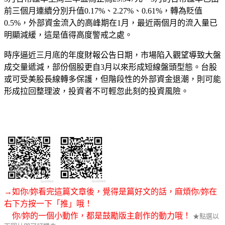
前三個月連續分別升值0.17%、2.27%、0.61%，轉為貶值
0.5%，外部資金流入的高峰期在1月，最近兩個月的流入量已
明顯減緩，這是值得高度警戒之處。
時序逼近三月底的年度財報公告日期，市場陷入觀望導致大盤
成交量遞減，部份個股更自3月以來形成短線盤頭型態。台股
或可受美股長線轉多保護，但階段性的外部資金退潮，則可能
形成拉回整理波，投資者不可輕忽此刻的投資風險。
→如你/妳看完這篇文章後，覺得是篇好文的話，麻煩你/妳在
右下方按一下「推」哦！
你/妳的一個小動作，都是鼓勵版主創作的動力哦！
★點選以