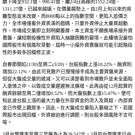
續下降至932.1億、990.41億，離2/4日高峰的1552.24億、
1311.27億，已越來越遠。在價量趨勢上，自2月上旬以來的背
離型態並未改變，而8000點以上的指數空間，更陷入追價乏
力，全市場僅看外資表演的戲碼，只要外資停止大量買超動
作，市場成交量即立刻明顯萎靡，本土資金不願進場承接外資
賣盤，讓短期投機性外資陷入抽腿困難的窘境。此種情況最怕
國際股市有個風吹草動，屆時一小撮外資賣盤就可能引起階段
性的多殺多回檔修正波。
自春節開紅(1/30)至周二(3/20)，台股指數上漲10.22%，融資則
增加22.12%，由此可見散戶已慢慢接手成為主要買盤來源，
但從大盤成交量的遞減，又可以清楚看到市場散戶並未全面陷
入激情之中，以致成交量遲遲無法擴增。此再由從12月起算的
融資餘額至周二僅增加0.52%，而大盤指數上漲15.47%，便可
知此波台股上漲的最大力量在外部資金的流入及買超，內部資
金已作壁上觀居多。因此，在大盤成交量陷入萎縮之下，若國
際股市出現回檔，外資被迫進行調節，則台股多頭風險不言可
喻。
3月台幣匯率至周三早盤為止為29.547元，3月的台幣匯率已由