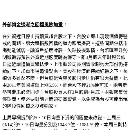
外部資金退潮之回檔風險加重！
在外資近日停止持續買超台股之下，台股立即出現幾個值得警
戒的問題，讓大盤指數回檔的壓力跟著提高。這些問題包括市
場動能減弱、融資戶態度冷靜，欠缺投機激情、台幣匯率升勢
明顯轉弱預告外資近期態度轉為保守、離3月底去年財報公佈
日逼近讓追價買盤怯步、上市櫃公司長期營收趨勢大部份仍持
續向下，加重市場追價疑慮。美股在經濟面持續好轉之下，長
線偏多雖然不變，但台股能否與美股同步則仍有很大疑問，此
由2011年美國道瓊上漲5.5%，而台股下挫21%便可知，兩者走
勢可能未必會同步；台股投資人在3月底到4月底，財報密集發
佈期間，務必要對前述問題提高警覺，以免成為台股可能出現
的階段性回檔之投資輸家。
上周專欄提到的5、10日均量下滑的問題並未改變。上周三
(3/14)的5、10日均量分別為1048.7億、1081.59億，本周三則持