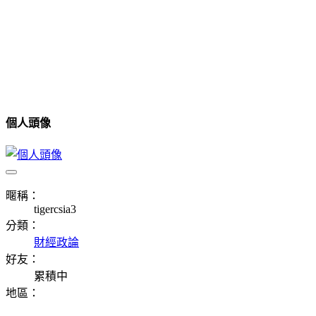
個人頭像
暱稱：
tigercsia3
分類：
財經政論
好友：
累積中
地區：