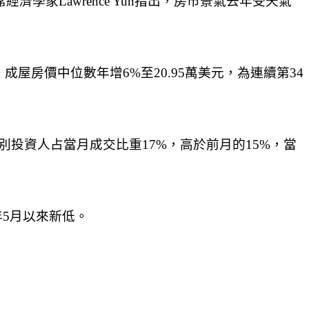
席經濟學家Lawrence Yun指出，房市景氣去年受天氣
成屋房價中位數年增6%至20.95萬美元，為連續第34
個別投資人占當月成交比重17%，高於前月的15%，當
3年5月以來新低。