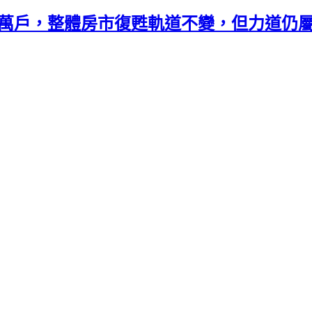
04萬戶，整體房市復甦軌道不變，但力道仍