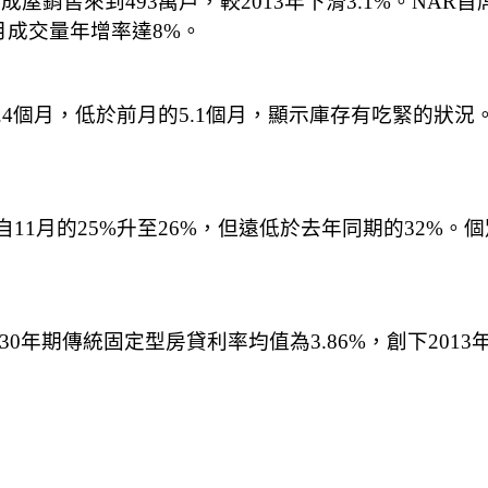
，成屋銷售來到493萬戶，較2013年下滑3.1%。NAR首
月成交量年增率達8%。
.4個月，低於前月的5.1個月，顯示庫存有吃緊的狀況。
自11月的25%升至26%，但遠低於去年同期的32%。
月份30年期傳統固定型房貸利率均值為3.86%，創下201