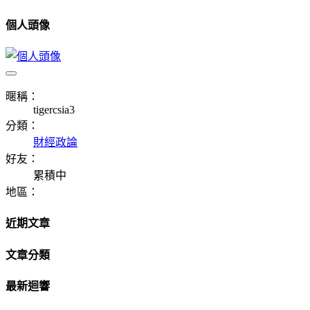
個人頭像
暱稱：
tigercsia3
分類：
財經政論
好友：
累積中
地區：
近期文章
文章分類
最新迴響