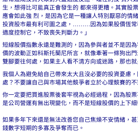
生，想得比可能真正會發生的 都來得更糟。其實股
應會如此強 烈，是因為它是一種讓人特別厭惡的情
投資股市最有利可圖之處，………因為如果股價恆常
適度控制它，不致喪失判斷力。」
短線股價指數永遠是難測的，因為參與者並不是因為
價的波動正如科斯托蘭尼所言，就像牽著一條狗出門
雙腳要往何處，如果主人看不清方向或迷路，那也就
我個人為避免給自己帶來太大且沒必要的投資憂慮，
處？不要讓自己與市場其他競爭者立於心理競賽的不
你一定要把買進股票後套牢視為必經過程，因為股票
是公司營運有無出現變化，而不是短線股價的上下細
如果多年下來還是無法改善您自己焦燥不安情緒，甚
錢數字短期的多寡及爭奪而已。