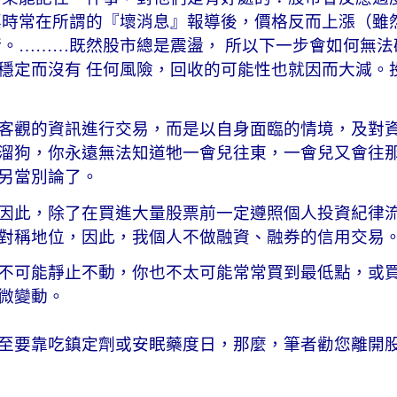
票時常在所謂的『壞消息』報導後，價格反而上漲（雖
緒。………既然股市總是震盪， 所以下一步會如何無法
穩定而沒有 任何風險，回收的可能性也就因而大減。
客觀的資訊進
行交易，而是以自身面臨的情境，及對
溜狗，你永遠無法知道牠一會兒往東，一會兒又會往
另當別論了。
因此，除了在買進大量股票前一定遵照個人投資紀律
對稱地位，因此，我個人不做融資、融券的信用交易
不可能靜止不動，你也不太可能常常買到最低點，或
微變動。
至要靠吃鎮定劑或安眠藥度日，那麼，筆者勸您離開