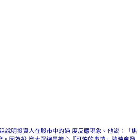
面這段話說明投資人在股市中的過 度反應現象。他說：「焦
度。因為投 資大眾總是擔心『可怕的事情』隨時會發