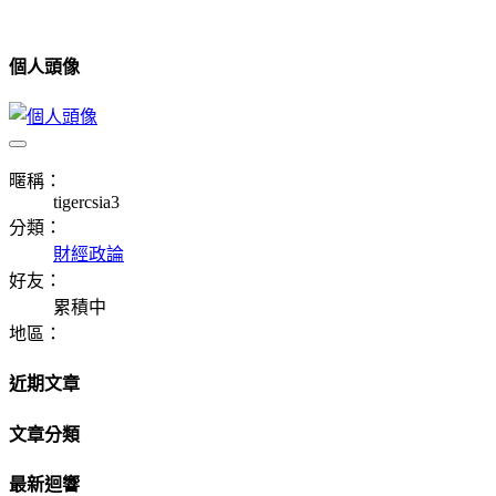
個人頭像
暱稱：
tigercsia3
分類：
財經政論
好友：
累積中
地區：
近期文章
文章分類
最新迴響