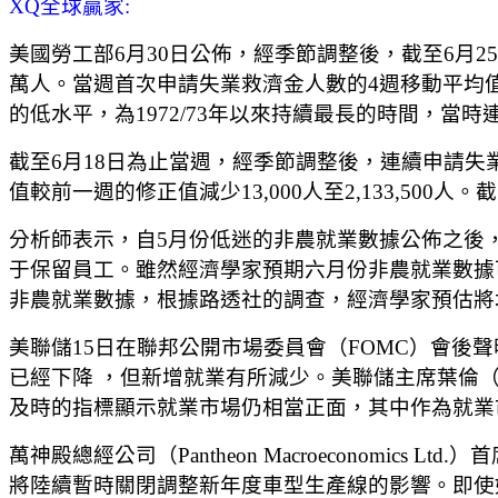
XQ全球贏家:
美國勞工部6月30日公佈，經季節調整後，截至6月25日
萬人。當週首次申請失業救濟金人數的4週移動平均值較
的低水平，為1972/73年以來持續最長的時間，當時
截至6月18日為止當週，經季節調整後，連續申請失業救
值較前一週的修正值減少13,000人至2,133,50
分析師表示，自5月份低迷的非農就業數據公佈之後
于保留員工。雖然經濟學家預期六月份非農就業數據
非農就業數據，根據路透社的調查，經濟學家預估將增加
美聯儲15日在聯邦公開市場委員會（FOMC）會後
已經下降 ，但新增就業有所減少。美聯儲主席葉倫（Ja
及時的指標顯示就業市場仍相當正面，其中作為就業
萬神殿總經公司（Pantheon Macroeconomic
將陸續暫時關閉調整新年度車型生產線的影響。即使