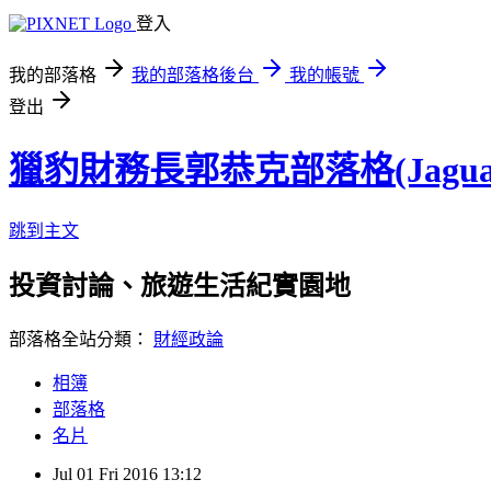
登入
我的部落格
我的部落格後台
我的帳號
登出
獵豹財務長郭恭克部落格(Jaguar
跳到主文
投資討論、旅遊生活紀實園地
部落格全站分類：
財經政論
相簿
部落格
名片
Jul
01
Fri
2016
13:12