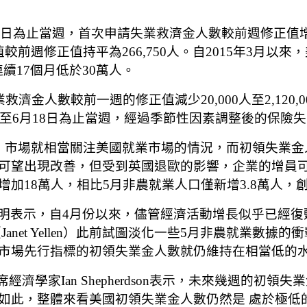
為止當週，首次申請失業救濟金人數較前週修正值增加10,
前週修正值持平為266,750人。自2015年3月以來
連續17個月低於30萬人。
濟金人數較前一週的修正值減少20,000人至2,120
0人。截至6月18日為止當週，經過季節性因素調整後的保險失
，市場就相當關注美國就業市場的情況，而初領失業金
可望出現改善，但受到英國退歐的影響，企業的增員可
18萬人，相比5月非農就業人口僅新增3.8萬人，創
聲明表示，自4月份以來，儘管經濟活動增長似乎已經
net Yellen）此前試圖淡化一些5月非農就業數
市場先行指標的初領失業金人數就仍維持在相當低的
s Ltd.）首席經濟學家Ian Shepherdson表示，未
如此，整體來看美國初領失業金人數仍然是 處於極低