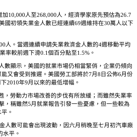
000人至268,000人，經濟學家原先預估為26.7
，美國初領失業金人數已經連續69週維持在30萬人以下
,000人。當週連續申請失業救濟金人數的4週移動平均
業率較前週下滑0.1個百分點至1.5%。
人數顯示，美國的就業市場仍相當緊俏，企業仍傾向
能又會受到推遲。美國勞工部將於7月8日公佈6月份
下2010年9月以來的最低增幅。
復甦，勞動力市場改善的步伐有所放緩；而雖然失業率
據的衝擊，稱雖然5月就業報告引發一些憂慮，但一些較為
水平。
來幾週的初領失業金人數可能會出現波動，因六月稍晚至七月初汽車廠
的水平。