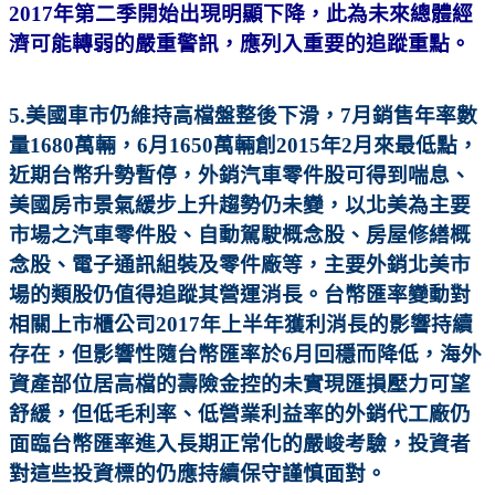
2017年第二季開始出現明顯下降，此為未來總體經
濟可能轉弱的嚴重警訊，應列入重要的追蹤重點。
5.美國車市仍維持高檔盤整後下滑，7月銷售年率數
量1680萬輛，6月1650萬輛創2015年2月來最低點，
近期台幣升勢暫停，外銷汽車零件股可得到喘息、
美國房市景氣緩步上升趨勢仍未變，以北美為主要
市場之汽車零件股、自動駕駛概念股、房屋修繕概
念股、電子通訊組裝及零件廠等，主要外銷北美市
場的類股仍值得追蹤其營運消長。台幣匯率變動對
相關上市櫃公司2017年上半年獲利消長的影響持續
存在，但影響性隨台幣匯率於6月回穩而降低，海外
資產部位居高檔的壽險金控的未實現匯損壓力可望
舒緩，但低毛利率、低營業利益率的外銷代工廠仍
面臨台幣匯率進入長期正常化的嚴峻考驗，投資者
對這些投資標的仍應持續保守謹慎面對。