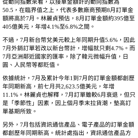
從動向指數來看，以接單金額計的動向指數為
50.5，在臨界值之上，代表多數廠商預期8月訂單金
額將高於7月。林麗貞預估，8月訂單金額約395億至
405億美元，年增4.1%至6.8%之間。
不過，7月新台幣兌美元較上年同期升值5.6%，因此
7月外銷訂單若改以新台幣計，增幅就只剩4.7%。而
7月亞洲鄰近國家的匯率，除了韓元微幅升值，日
圓、人民幣等都貶值。
依據統計，7月及累計今年1到7月的訂單金額都創歷
年同期新高，前七月共2,623.5億美元，年增
11.1%。林麗貞也解釋，7月訂單雖較6月衰退，但只
是「季節性」因素，因上個月季末拉貨潮，墊高訂
單基期所致。
另外，7月包括資訊通信產品、電子產品的訂單金額
都創歷年同期新高。統計處指出，資訊通信產品方