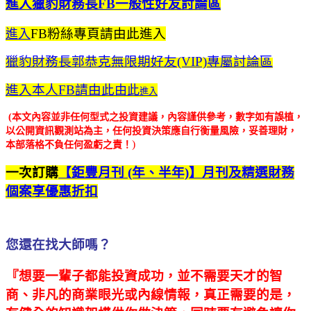
進入獵豹財務長FB一般性好友討論區
FB粉絲專頁請由此進入
進入
獵豹財務長郭恭克無限期好友(VIP)專屬討論區
進入本人FB請由此
由此
進入
(本文內容並非任何型式之投資建議，內容謹供參考，數字如有誤植，
以公開資訊觀測站為主，任何投資決策應自行衡量風險，妥善理財，
)
本部落格不負任何盈虧之責！
一次訂購
【鉅豐月刊 (年、半年)】月刊及精選財務
個案享優惠折扣
您還在找大師嗎？
『想要一輩子都能投資成功，並不需要天才的智
商、非凡的商業眼光或內線情報，真正需要的是，