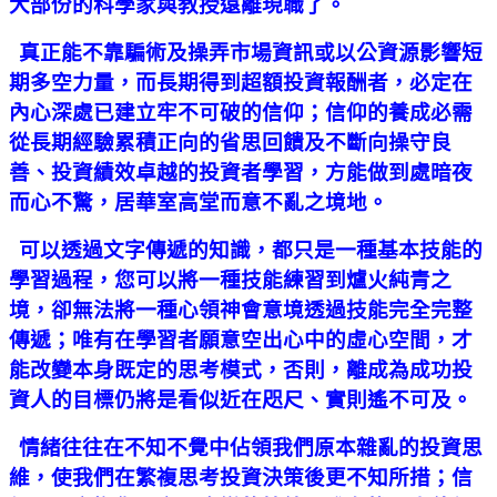
大部份的科學家與教授遠離現職了。
真正能不靠騙術及操弄市場資訊或以公資源影響短
期多空力量，而長期得到超額投資報酬者，必定在
內心深處已建立牢不可破的信仰；信仰的養成必需
從長期經驗累積正向的省思回饋及不斷向操守良
善、投資績效卓越的投資者學習，方能做到處暗夜
而心不驚，居華室高堂而意不亂之境地。
可以透過文字傳遞的知識，都只是一種基本技能的
學習過程，您可以將一種技能練習到爐火純青之
境，卻無法將一種心領神會意境透過技能完全完整
傳遞；唯有在學習者願意空出心中的虛心空間，才
能改變本身既定的思考模式，否則，離成為成功投
資人的目標仍將是看似近在咫尺、實則遙不可及。
情緒往往在不知不覺中佔領我們原本雜亂的投資思
維，使我們在繁複思考投資決策後更不知所措；信