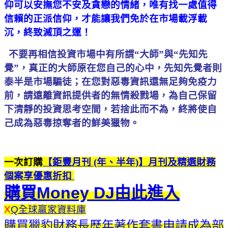
仰可以安撫您不安及貪戀的情緒，唯有找一處值得
信賴的正派信仰，才能讓我們免於在市場載浮載
沉，終致滅頂之運！
不要再相信投資市場中有所謂“大師”與“先知先
覺”，真正的大師原在您自己的心中，先知先覺者則
泰半是市場騙徒；在您對惡毒資訊還無足夠免疫力
前，請遠離資訊提供者的無情殺戮場，為自己保留
下清靜的投資思考空間，若捨此而不為，終將使自
己成為惡毒掠奪者的鮮美獵物。
一次訂購
【鉅豐月刊 (年、半年)】月刊及精選財務
個案享優惠折扣
購買Money DJ由此進入
X
Q全球贏家資料庫
購買獵豹財務長歷年著作套書申請成為部