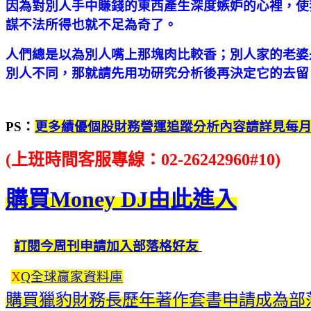
因為對別人手中賺錢的東西產生深度嫉妒的心裡，使
謀不法所得也就不足為奇了。
人們總是以為別人嘴上那塊肉比較香；別人家的老婆
別人不同，那就請先用功研究分析後再決定它的去留
PS：
更多績優個股財務營運追蹤分析內容請詳見每
(上班時間客服專線：02-26242960#10)
購買Money DJ由此進入
訂閱今周刊申請加入部落格好友
X
Q全球贏家資料庫
購買獵豹財務長歷年著作套書申請成為部