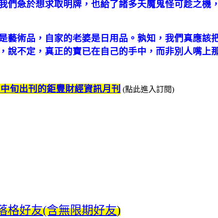
我們急於想求取明牌，也給了諸多夭魔鬼怪可趁之機
是藝術品，自家的老婆是日用品。孰知，我們真應該
，說不定，真正的寶已在自己的手中，而非別人嘴上
月中旬出刊的鉅豐財經資訊月刊
(點此進入訂閱)
落格好友(含無限期好友
)