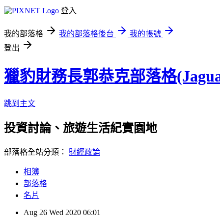
登入
我的部落格
我的部落格後台
我的帳號
登出
獵豹財務長郭恭克部落格(Jaguar
跳到主文
投資討論、旅遊生活紀實園地
部落格全站分類：
財經政論
相簿
部落格
名片
Aug
26
Wed
2020
06:01