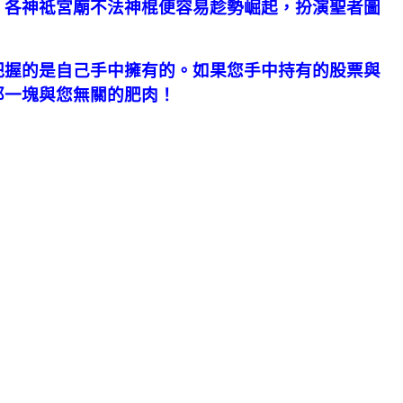
，各神祗宮廟不法神棍便容易趁勢崛起，扮演聖者圖
把握的是自己手中擁有的。
如果您手中持有的股票與
那一塊與您無關的肥肉！