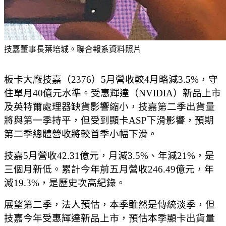
技嘉董事長葉培城。聯合報系資料照片
板卡大廠技嘉（2376）5月營收較4月略減3.5%，守
住單月40億元水準。受惠輝達（NVIDIA）新品上市
及英特爾處理器缺貨影響縮小，技嘉第二季出貨量
將與第一季持平，但受到顯卡ASP下滑影響，預期
第二季總體營收將較首季小幅下滑。
技嘉5月營收42.31億元，月減3.5%、年減21%，是
三個月新低。累計今年前五月營收246.49億元，年
減19.3%，是歷史次高紀錄。
展望第二季，法人預估，本季雖然是傳統淡季，但
技嘉今年受惠輝達新品上市，預估本季顯卡出貨量