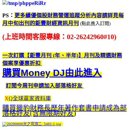
PS：
更多績優個股財務營運追蹤分析內容請詳見每
月中旬出刊的鉅豐財經資訊月刊
(點此進入訂閱)
(上班時間客服專線：02-26242960#10)
一次訂購【鉅豐月刊 (年、半年)】月刊及精選財務
個案享優惠折扣
購買Money DJ由此進入
訂閱今周刊申請加入部落格好友
X
Q全球贏家資料庫
購買獵豹財務長歷年著作套書申請成為部
落格好友(含無限期好友
)