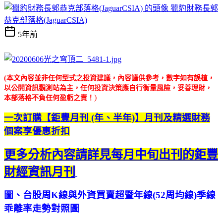
獵豹財務長郭
恭克部落格(JaguarCSIA)
5年前
(本文內容並非任何型式之投資建議，內容謹供參考，數字如有誤植，
以公開資訊觀測站為主，任何投資決策應自行衡量風險，妥善理財，
)
本部落格不負任何盈虧之責！
一次訂購【鉅豐月刊 (年、半年)】月刊及精選財務
個案享優惠折扣
更多分析內容請詳見每月中旬出刊的鉅豐
財經資訊月刊
圖、台股周K線與外資買賣超暨年線(52周均線)季線
乖離率走勢對照圖