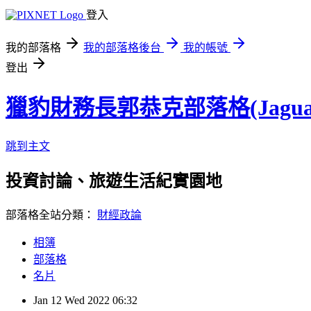
登入
我的部落格
我的部落格後台
我的帳號
登出
獵豹財務長郭恭克部落格(Jaguar
跳到主文
投資討論、旅遊生活紀實園地
部落格全站分類：
財經政論
相簿
部落格
名片
Jan
12
Wed
2022
06:32