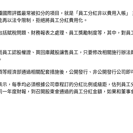
種國際評鑑最常被扣分的項目，就是「員工分紅非以費用入帳」
能再以法令限制，拒絕將員工分紅費用化。
包括賦稅問題、財務報表之處理、員工獎勵制度等，其中，對員
而員工認股權證、買回庫藏股讓售員工，只要修改相關施行辦法
。
須等經濟部通過相關配套措施後，公開發行、非公開發行公司即
表示，每季均必須根據公司章程訂的分紅比例或級距，估列員工
前一年度財報，到召開股東會通過的員工分紅金額，如果和董事