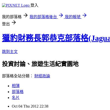
登入
我的部落格
我的部落格後台
我的帳號
登出
獵豹財務長郭恭克部落格(Jaguar
跳到主文
投資討論、旅遊生活紀實園地
部落格全站分類：
財經政論
相簿
部落格
名片
Oct
04
Thu
2012
22:38