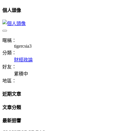
個人頭像
暱稱：
tigercsia3
分類：
財經政論
好友：
累積中
地區：
近期文章
文章分類
最新迴響