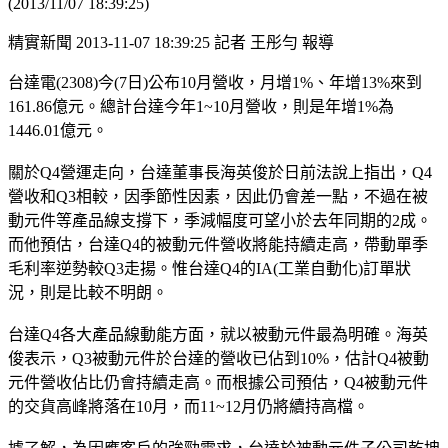
(2013/11/07 18:39:25)
精實新聞 2013-11-07 18:39:25 記者 王彤勻 報導
台達電(2308)今(7日)公布10月營收，月增1%、年增13%來到
161.86億元。總計台達今年1~10月營收，則是年增1%為
1446.01億元。
關於Q4營運走向，台達董事長海英俊於日前法說上指出，Q4
營收和Q3相較，因季節性因素，因此仍會差一點，不過在被
動元件等產品線支撐下，季減幅度可望小於去年同期的2成。
而他預估，台達Q4的被動元件營收將能持續走高，帶動單季
毛利率逆勢較Q3走揚。惟台達Q4的IA(工業自動化)訂單狀
況，則是比較不明朗。
台達Q4各大產品線動能方面，就以被動元件最為明確。海英
俊表示，Q3被動元件於台達的營收已佔到10%，估計Q4被動
元件營收佔比仍會持續走高。而根據公司預估，Q4被動元件
的交貨高峰將落在10月，而11~12月仍將續持高檔。