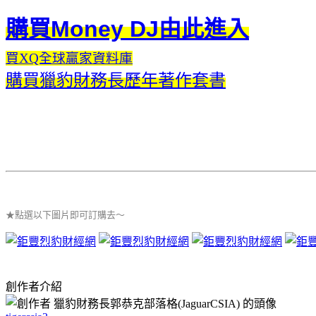
購買Money DJ由此進入
買XQ全球贏家資料庫
購買獵豹財務長歷年著作套書
★點選以下圖片即可訂購去～
創作者介紹